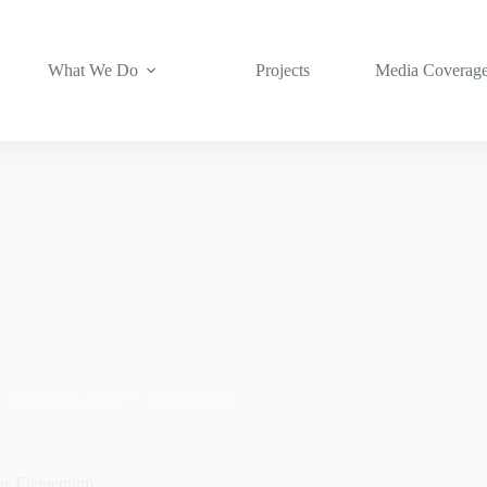
What We Do
Projects
Media Coverag
Education
,
Hope
1 Comment
cus Elementum