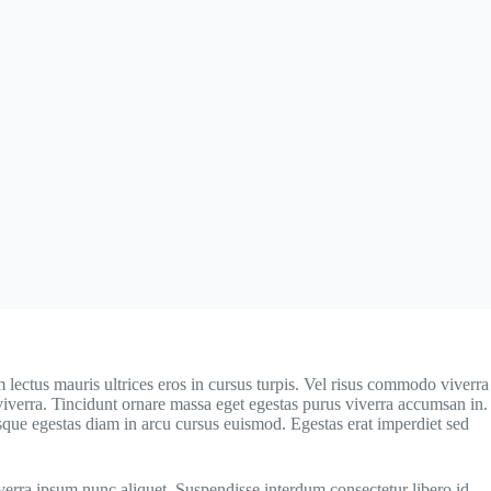
 lectus mauris ultrices eros in cursus turpis. Vel risus commodo viverra
s viverra. Tincidunt ornare massa eget egestas purus viverra accumsan in.
que egestas diam in arcu cursus euismod. Egestas erat imperdiet sed
iverra ipsum nunc aliquet. Suspendisse interdum consectetur libero id