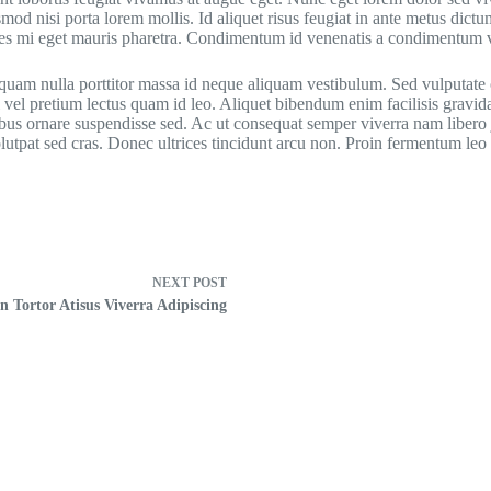
mod nisi porta lorem mollis. Id aliquet risus feugiat in ante metus dictu
cies mi eget mauris pharetra. Condimentum id venenatis a condimentum v
quam nulla porttitor massa id neque aliquam vestibulum. Sed vulputate 
Nisl vel pretium lectus quam id leo. Aliquet bibendum enim facilisis gravi
ibus ornare suspendisse sed. Ac ut consequat semper viverra nam libero 
volutpat sed cras. Donec ultrices tincidunt arcu non. Proin fermentum leo 
NEXT
POST
n Tortor Atisus Viverra Adipiscing