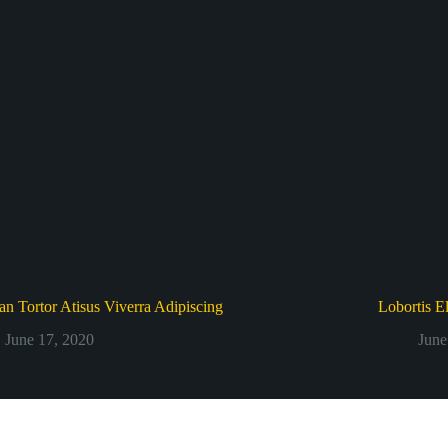
n Tortor Atisus Viverra Adipiscing
Lobortis E
June 17, 2020
June