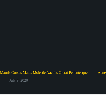
Mauris Cursus Mattis Molestie Aaculis Oterat Pellentesque
Aenea
July 9, 2020