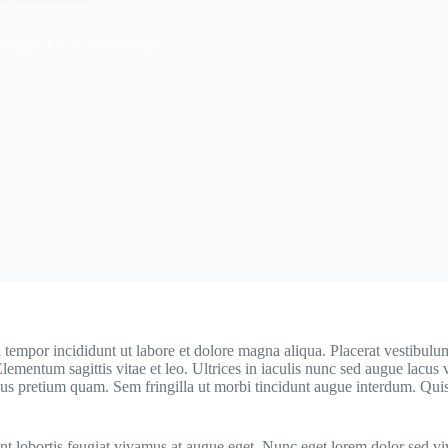
Sedaugue Lacus Elementum
 tempor incididunt ut labore et dolore magna aliqua. Placerat vestibulum
 Elementum sagittis vitae et leo. Ultrices in iaculis nunc sed augue lacu
us pretium quam. Sem fringilla ut morbi tincidunt augue interdum. Quis
unt lobortis feugiat vivamus at augue eget. Nunc eget lorem dolor sed v