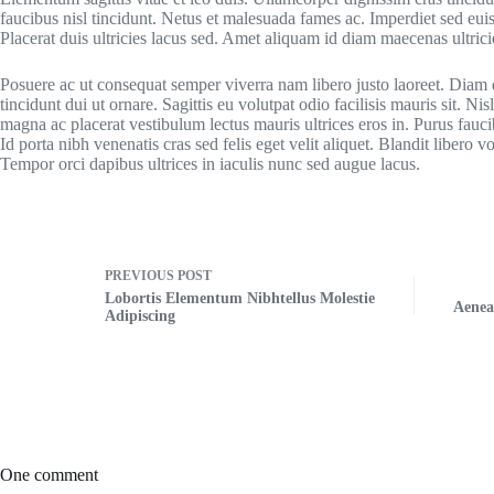
faucibus nisl tincidunt. Netus et malesuada fames ac. Imperdiet sed euis
Placerat duis ultricies lacus sed. Amet aliquam id diam maecenas ultri
Posuere ac ut consequat semper viverra nam libero justo laoreet. Diam 
tincidunt dui ut ornare. Sagittis eu volutpat odio facilisis mauris sit. 
magna ac placerat vestibulum lectus mauris ultrices eros in. Purus fauc
Id porta nibh venenatis cras sed felis eget velit aliquet. Blandit libero 
Tempor orci dapibus ultrices in iaculis nunc sed augue lacus.
PREVIOUS
POST
Lobortis Elementum Nibhtellus Molestie
Aenea
Adipiscing
One comment