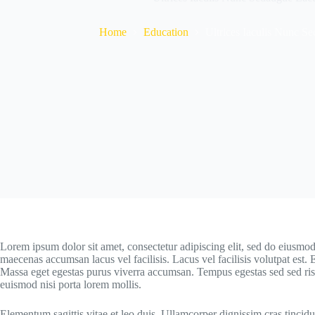
Home
Education
Ultrices Iaculis Nunc 
Lorem ipsum dolor sit amet, consectetur adipiscing elit, sed do eiusmod
maecenas accumsan lacus vel facilisis. Lacus vel facilisis volutpat est.
Massa eget egestas purus viverra accumsan. Tempus egestas sed sed ris
euismod nisi porta lorem mollis.
Elementum sagittis vitae et leo duis. Ullamcorper dignissim cras tincid