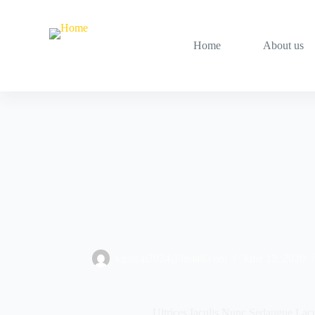
Home
About us
vglocal2024@gmail.com
June 12, 2020
Ultrices Iaculis Nunc Sedaugue La