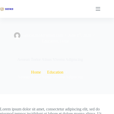
vglocal2024@gmail.com
June 17, 2020
Education
,
Hope
Aenean Tortor Atisus Viverra Adipiscing
Home
Education
Aenean Tortor Atisus Viverra Adipiscing
Lorem ipsum dolor sit amet, consectetur adipiscing elit, sed do
eiusmod tempor incididunt ut labore et dolore magna aliqua. Ut