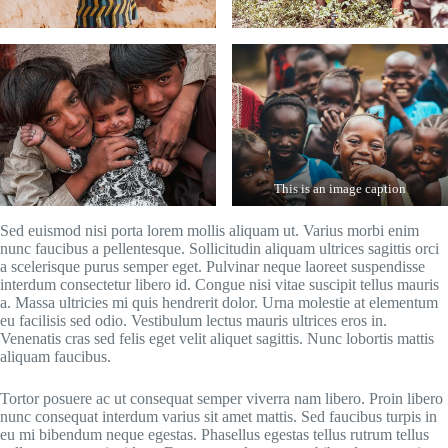
This is an image caption
Sed euismod nisi porta lorem mollis aliquam ut. Varius morbi enim
nunc faucibus a pellentesque. Sollicitudin aliquam ultrices sagittis orci
a scelerisque purus semper eget. Pulvinar neque laoreet suspendisse
interdum consectetur libero id. Congue nisi vitae suscipit tellus mauris
a. Massa ultricies mi quis hendrerit dolor. Urna molestie at elementum
eu facilisis sed odio. Vestibulum lectus mauris ultrices eros in.
Venenatis cras sed felis eget velit aliquet sagittis. Nunc lobortis mattis
aliquam faucibus.
Tortor posuere ac ut consequat semper viverra nam libero. Proin libero
nunc consequat interdum varius sit amet mattis. Sed faucibus turpis in
eu mi bibendum neque egestas. Phasellus egestas tellus rutrum tellus